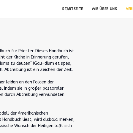
STARTSEITE
WIR ÜBER UNS
VE
uch für Priester. Dieses Handbuch ist
cht der Kirche in Erinnerung gerufen,
eliums zu deuten" (Gau-dium et spes,
. Abtreibung ist ein Zeichen der Zeit.
er leiden an den Folgen der
e, indem sie in großer pastoraler
den durch Abtreibung verwundeten
odell der Amerikanischen
 Handbuch liest, wird alsbald merken,
ssische Wunsch der Heiligen läßt sich