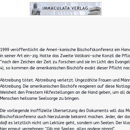
1999 veröffentlicht die Ameri-kanische Bischofskonferenz ein Handb
in seiner Art ein-zig. Hatte das Zweite Vatikani-sche Konzil die Pfli
“nach den Zeichen der Zeit zu forschen und sie im Licht des Evang
4), so kommen die amerikanischen Bischöfe exakt dieser Pflicht nach
Abtreibung tötet. Abtreibung verletzt. Ungezählte Frauen und Männ
Abtreibung. Die amerikanischen Bischöfe reagieren auf diese Notlag
Weisheit den Priestern Hilfestellungen an die Hand geben, um all 
Menschen heilsame Seelsorge zu bringen.
Die vorliegende inoffizielle Übersetzung des Dokuments will das M
Bischofskonferenz auch hierzulande bekannt machen. Jeder, der das
daß es letztlich nicht um Lektüre geht, sondern um Seelen. Der kla
hier erneut vernehmen: "Gib mir Seelen, alles andere nimm!".