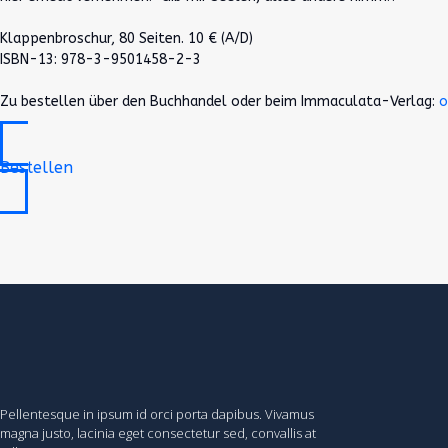
Klappenbroschur, 80 Seiten. 10 € (A/D)
ISBN-13: 978-3-9501458-2-3
Zu bestellen über den Buchhandel oder beim Immaculata-Verlag:
o
Bestellen
Pellentesque in ipsum id orci porta dapibus. Vivamus
magna justo, lacinia eget consectetur sed, convallis at