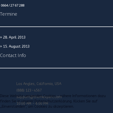
0664 / 27 67 288
Termine
» 28. April 2013
» 15. August 2013
Contact Info
Los Angles, California, USA
(888) 123-4567
Diese Website verwendet Cookies – nähere Informationen dazu
support@themexpert.com
finden Sie in unserer Datenschutzerklärung. Klicken Sie auf
10:00 AM - 6.00 PM
„Einverstanden“, um Cookies zu akzeptieren.