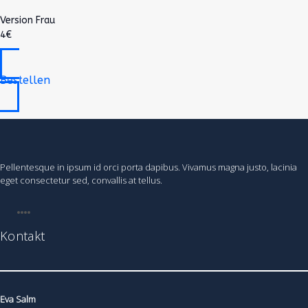
Version Frau
4€
Bestellen
Pellentesque in ipsum id orci porta dapibus. Vivamus magna justo, lacinia
eget consectetur sed, convallis at tellus.
Kontakt
Eva Salm